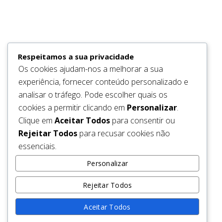
We are under construction and will
Fusce aliquam tincidunt hendrerit. Nunc tincidunt id velit sit amet
vestibulum. In venenatis tempus odio ut dictum curabitur ac nisl
be back soon.
molestie, facilisis nibh ac.
LUNCH
Respeitamos a sua privacidade
Mon to Sun
12:00 to 15:00
Os cookies ajudam-nos a melhorar a sua
experiência, fornecer conteúdo personalizado e
DINNER
analisar o tráfego. Pode escolher quais os
cookies a permitir clicando em
Personalizar
.
Mon to Thur
18:00 to 22:30
Fri & Sat
17:30 to 22:30
Clique em
Aceitar Todos
para consentir ou
Sunday
18:00 to 21:30
Rejeitar Todos
para recusar cookies não
essenciais.
RESERVATION
Personalizar
Book online or give us a call on 020 3375 1515 between 9.30am–
6pm on weekdays, and between 12pm–5pm on weekends.
Rejeitar Todos
Aceitar Todos