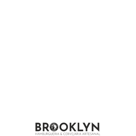
WELCOME TO CINNNAMON
Fusce aliquam tincidunt hendrerit. Nunc tincidunt id velit sit amet
vestibulum. In venenatis tempus odio ut dictum. Curabitur ac nisl
molestie, facilisis nibh ac, facilisis ligula. Integer congue malesuada
eros congue varius. Sed malesuada dolor eget velit euismod
pretium. Etiam porttitor finibus pretium. Nam suscipit vel ligula at
dharetra.
COMPANY, STREET, CITY, COUNTRY
CALL US: +123 456 7890
OPENING HOURS