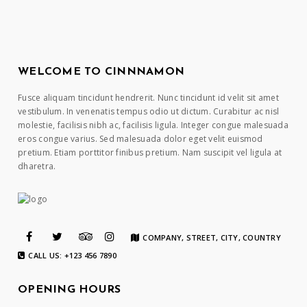
WELCOME TO CINNNAMON
Fusce aliquam tincidunt hendrerit. Nunc tincidunt id velit sit amet
vestibulum. In venenatis tempus odio ut dictum. Curabitur ac nisl
molestie, facilisis nibh ac, facilisis ligula. Integer congue malesuada
eros congue varius. Sed malesuada dolor eget velit euismod
pretium. Etiam porttitor finibus pretium. Nam suscipit vel ligula at
dharetra.
COMPANY, STREET, CITY, COUNTRY
CALL US: +123 456 7890
OPENING HOURS