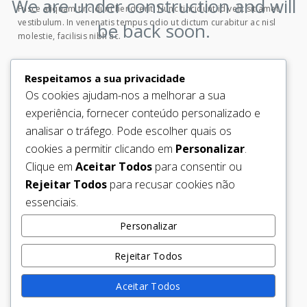
We are under construction and will
Fusce aliquam tincidunt hendrerit. Nunc tincidunt id velit sit amet
vestibulum. In venenatis tempus odio ut dictum curabitur ac nisl
be back soon.
molestie, facilisis nibh ac.
LUNCH
Respeitamos a sua privacidade
Mon to Sun
12:00 to 15:00
Os cookies ajudam-nos a melhorar a sua
experiência, fornecer conteúdo personalizado e
DINNER
analisar o tráfego. Pode escolher quais os
cookies a permitir clicando em
Personalizar
.
Mon to Thur
18:00 to 22:30
Fri & Sat
17:30 to 22:30
Clique em
Aceitar Todos
para consentir ou
Sunday
18:00 to 21:30
Rejeitar Todos
para recusar cookies não
essenciais.
RESERVATION
Personalizar
Book online or give us a call on 020 3375 1515 between 9.30am–
6pm on weekdays, and between 12pm–5pm on weekends.
Rejeitar Todos
Aceitar Todos